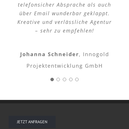
Ein Geschäftspartner, den ich mit
telefonsicher Absprache als auch
problemlos möglich. Ein
verlassen!
Herbert Bayer
HeBOR GmbH
über Email wunderbar geklappt.
Korrekturwunsch nach
sehr gutem Gewissen
Kreative und verlässliche Agentur
Projektschluss wurde kostenlos
weiterempfehlen kann!
Julia Fischer
Wandweis Bauträger
umgesetzt, ein großes Lob auch
– sehr zu empfehlen!
dafür.
AG
Dieter Marx
Marx Systems
Johanna Schneider
,
Innogold
Claudia Wagner
Trustworth Real
Projektentwicklung GmbH
Estate GmbH & Co KG
JETZT ANFRAGEN