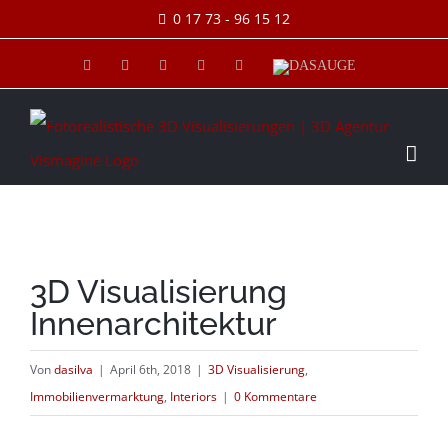
Skip
0 17 73 - 96 15 12
to
Facebook
Xing
E-
Skype
Pinterest
DASAUGE
Mail
content
3D Visualisierung
Innenarchitektur
Von
dasilva
|
April 6th, 2018
|
3D Visualisierung
,
Immobilienvermarktung
,
Interiors
|
0 Kommentare