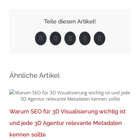
Teile diesen Artikel!
Facebook
X
LinkedIn
Pinterest
E-
Mail
Ähnliche Artikel
a
Warum SEO für 3D Visualisierung wichtig ist
Apr
und jede 3D Agentur relevante Metadaten
kennen sollte