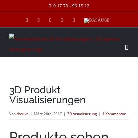
Skip
0 17 73 - 96 15 12
to
Facebook
Xing
E-
Skype
Pinterest
DASAUGE
Mail
content
3D Produkt
Visualisierungen
Von
dasilva
|
März 28th, 2017
|
3D Visualisierung
|
1 Kommentar
Produkte sehen